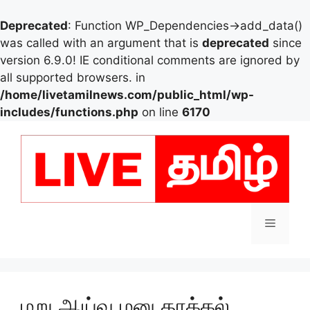
Deprecated
: Function WP_Dependencies->add_data()
was called with an argument that is
deprecated
since
version 6.9.0! IE conditional comments are ignored by
all supported browsers. in
/home/livetamilnews.com/public_html/wp-
includes/functions.php
on line
6170
Skip
to
content
Menu
மறு ஆய்வு மனு தாக்கல்