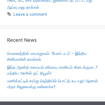
filed
,
SC
,
உச்ச நிதிமன்றம்
,
ஜல்லிக்கட்டு
,
பீட்டா
,
மறு
ஆய்வு மனு தாக்கல்
Leave a comment
Recent News
மௌனத்தின் மாயாஜாலம்: ‘பேசும் படம்’ – இந்திய
சினிமாவின் மைல்கல்
இந்த ஆண்டு சமையல் எரிவாயு மானியம் கிடைக்குமா..?
மத்திய அரசின் குட் நியூஸ்!
மணிக்கட்டில் கயிறு நெற்றியில் பொட்டு கூடாது! ஆனால்
பர்தா சிலுவைக்கு என்னாச்சு?