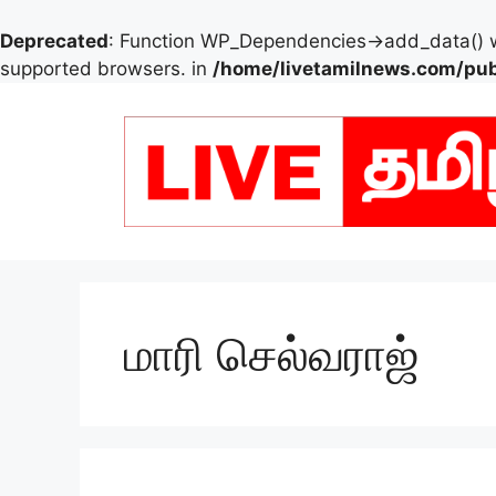
Deprecated
: Function WP_Dependencies->add_data() w
supported browsers. in
/home/livetamilnews.com/pub
Skip
to
content
மாரி செல்வராஜ்