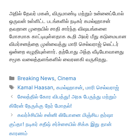
அதில் தேவர் மகன், விருமாண்டி மற்றும் உன்னைப்போல்
ஒருவன் உள்ளிட்ட படங்களில் நடிகர் கமல்ஹாசன்
தவறான முறையில் சாதி சார்ந்த விஷயங்களை
மோசமாக காட்டியுள்ளதாக கூறி அவர் மீது கடுமையான
விமர்சனத்தை முன்வைத்து மாரி செல்வராஜ் லெட்டர்
ஒன்றை எழுதியுள்ளார். தற்போது அந்த வீடியோவானது
சமூக வலைத்தளங்களில் வைரலாகி வருகிறது.
Categories
Breaking News
,
Cinema
Tags
Kamal Haasan
,
கமல்ஹாசன்
,
மாரி செல்வராஜ்
சேலத்தில் கோர விபத்து! அரசு பேருந்து மற்றும்
கிரேன் நேருக்கு நேர் மோதல்!
கவர்ச்சியில் சன்னி லியோனை மிஞ்சிய தர்ஷா
குப்தா! நடிகர் சதீஷ் சர்ச்சையில் சிக்க இது தான்
காரணம்