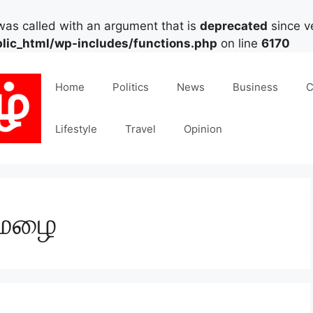
as called with an argument that is
deprecated
since ve
lic_html/wp-includes/functions.php
on line
6170
Home
Politics
News
Business
C
Lifestyle
Travel
Opinion
னமழை