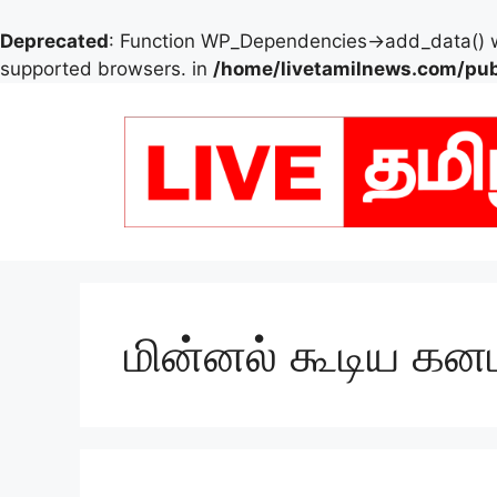
Deprecated
: Function WP_Dependencies->add_data() w
supported browsers. in
/home/livetamilnews.com/pub
Skip
to
content
மின்னல் கூடிய க