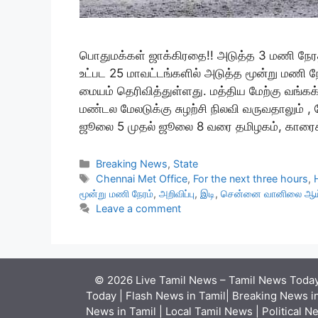
பொதுமக்கள் ஜாக்கிரதை!! அடுத்த 3 மணி நேர
உட்பட 25 மாவட்டங்களில் அடுத்த மூன்று மணி ந
மையம் தெரிவித்துள்ளது. மத்திய மேற்கு வங்கக
மண்டல மேலடுக்கு சுழற்சி நிலவி வருவதாலும் ,
ஜூலை 5 முதல் ஜூலை 8 வரை தமிழகம், காரை
Categories
Breaking News
,
State
Tags
Chennai Met Office
,
For the next three hours
,
மூன்று மணி நேரம்
,
அறிவிப்பு
,
இடி
,
சென்னை வானிலை ஆய்
Leave a comment
© 2026 Live Tamil News – Tamil News Today 
Today | Flash News in Tamil| Breaking News in
News in Tamil | Local Tamil News | Political N