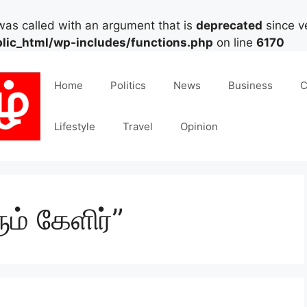
as called with an argument that is
deprecated
since ve
lic_html/wp-includes/functions.php
on line
6170
Home
Politics
News
Business
C
Lifestyle
Travel
Opinion
ம் கேளிர்”