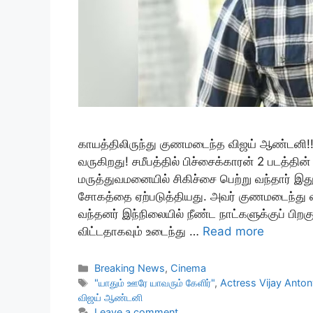
காயத்திலிருந்து குணமடைந்த விஜய் ஆண்டனி!! த
வருகிறது! சமீபத்தில் பிச்சைக்காரன் 2 படத்தின
மருத்துவமனையில் சிகிச்சை பெற்று வந்தார் இது அவ
சோகத்தை ஏற்படுத்தியது. அவர் குணமடைந்து வர
வந்தனர் இந்நிலையில் நீண்ட நாட்களுக்குப் ப
விட்டதாகவும் உடைந்து …
Read more
Categories
Breaking News
,
Cinema
Tags
"யாதும் ஊரே யாவரும் கேளிர்"
,
Actress Vijay Anto
விஜய் ஆண்டனி
Leave a comment