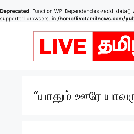
Deprecated
: Function WP_Dependencies->add_data() w
supported browsers. in
/home/livetamilnews.com/pub
Skip
to
content
“யாதும் ஊரே யாவரு