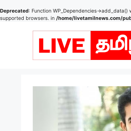
Deprecated
: Function WP_Dependencies->add_data() w
supported browsers. in
/home/livetamilnews.com/pub
Skip
to
content