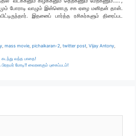
தில் “வடக்கனும் கிழக்கனும் தெற்கணும் மேற்கணும்…..”,
ினமும் போராடி வாழும் இன்னொரு சக ஏழை மனிதன் தான்.
ிட்டிருந்தார். இதனைப் பார்த்த ரசிகர்களும் திரைப்பட
ny
,
mass movie
,
pichaikaran-2
,
twitter post
,
Vijay Antony
,
் கடந்து வந்த பாதை!
 பிரதமர் மோடி!! வைரலாகும் புகைப்படம்!