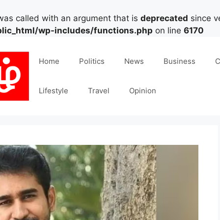
as called with an argument that is
deprecated
since ve
lic_html/wp-includes/functions.php
on line
6170
Home
Politics
News
Business
C
Lifestyle
Travel
Opinion