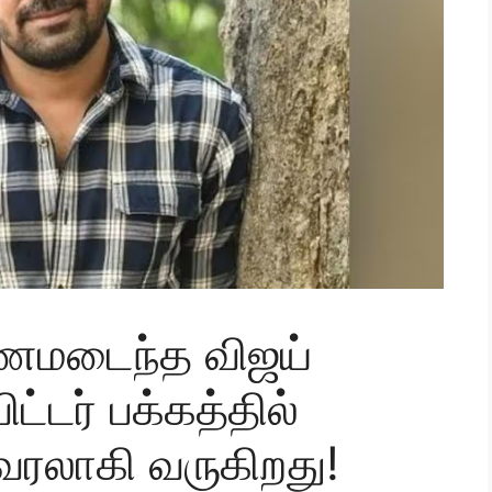
குணமடைந்த விஜய்
்டர் பக்கத்தில்
ைரலாகி வருகிறது!