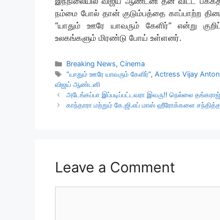
இந்நிலையில் விஜய் ஆண்டனி தன் விட்ட பக்கத்
நம்மை போல் தான் குடும்பத்தை காப்பாற்ற த
“யாதும் ஊரே யாவரும் கேளிர்” என்று குறிப்ப
உலகங்களும் மிரண்டு போய் உள்ளனர்.
Categories
Breaking News
,
Cinema
Tags
"யாதும் ஊரே யாவரும் கேளிர்"
,
Actress Vijay Anto
விஜய் ஆண்டனி
அடேங்கப்பா இப்படிப்பட்டவரா இவரு!! நெல்லை தங்கராஜ
காந்தாரா மற்றும் கே.ஜி.எப் மாஸ் ஹீரோக்களை சந்தித்த
Leave a Comment
Comment