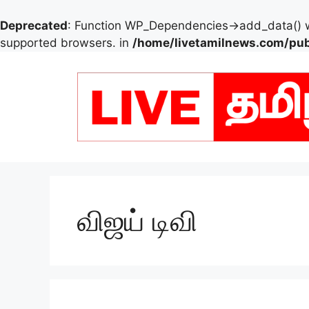
Deprecated
: Function WP_Dependencies->add_data() w
supported browsers. in
/home/livetamilnews.com/pub
Skip
to
content
விஜய் டிவி