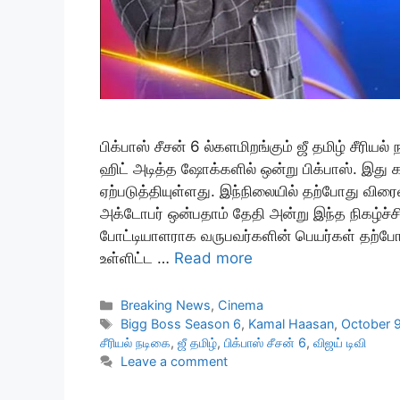
பிக்பாஸ் சீசன் 6 ல்களமிறங்கும் ஜீ தமிழ் சீரியல் ந
ஹிட் அடித்த ஷோக்களில் ஒன்று பிக்பாஸ். இது 
ஏற்படுத்தியுள்ளது. இந்நிலையில் தற்போது விர
அக்டோபர் ஒன்பதாம் தேதி அன்று இந்த நிகழ்ச்
போட்டியாளராக வருபவர்களின் பெயர்கள் தற்போ
உள்ளிட்ட …
Read more
Categories
Breaking News
,
Cinema
Tags
Bigg Boss Season 6
,
Kamal Haasan
,
October 
சீரியல் நடிகை
,
ஜீ தமிழ்
,
பிக்பாஸ் சீசன் 6
,
விஜய் டிவி
Leave a comment