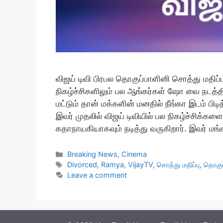
விஜய் டிவி பிரபல தொகுப்பாளினி சொத்து மதிப்
நிகழ்ச்சிகளிலும் பல ஆங்கர்கள் ஷோ வை நடத்தி
மட்டும் தான் மக்களின் மனதில் நீங்கா இடம் பிடி
இவர் முதலில் விஜய் டிவியில் பல நிகழ்ச்சிக
கதாநாயகியாகவும் நடித்து வருகிறார். இவர் ம
Categories
Breaking News
,
Cinema
Tags
Divorced
,
Ramya
,
VijayTV
,
சொத்து மதிப்பு
,
தொகுப
Leave a comment