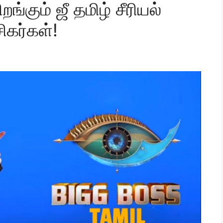
றங்கும் ஜீ தமிழ் சீரியல்
சிகர்கள்!