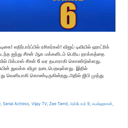
டிகை! எதிர்பார்ப்பில் ரசிகர்கள்! விஜய் டிவியில் ஹாட்ரிக்
கடந்த ஐந்து சீசன் ஆக மக்களிடம் பெரிய தாக்கத்தை
ைவில் பிக்பாஸ் சீசன் 6 வர தயாராகி கொண்டுள்ளது.
சியின் துவக்க விழா நடைபெறவுள்ளது. இதில்
து வெளியாகி கொண்டிருகின்றது.அதில் ஜிபி முத்து
9
,
Serial Actress
,
Vijay TV
,
Zee Tamil
,
அக்டோபர் 9
,
கமல்ஹாசன்
,