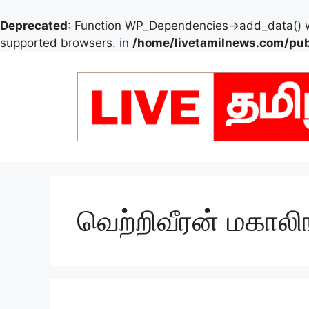
Deprecated
: Function WP_Dependencies->add_data() w
supported browsers. in
/home/livetamilnews.com/pub
Skip
to
content
வெற்றிவீரன் மகாலி