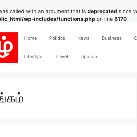
as called with an argument that is
deprecated
since ve
lic_html/wp-includes/functions.php
on line
6170
Home
Politics
News
Business
C
Lifestyle
Travel
Opinion
ங்கம்