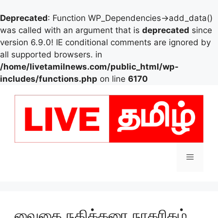
Deprecated
: Function WP_Dependencies->add_data()
was called with an argument that is
deprecated
since
version 6.9.0! IE conditional comments are ignored by
all supported browsers. in
/home/livetamilnews.com/public_html/wp-
includes/functions.php
on line
6170
Skip
to
content
Menu
வைகை நதிக்கரை நாகரிகம்