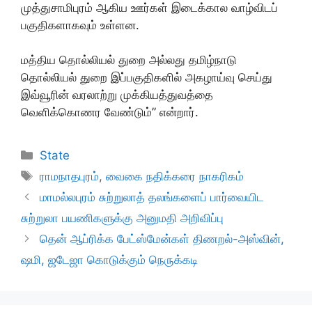
முத்துசாமிபுரம் ஆகிய ஊர்கள் இடைக்கால வாழ்விடப்
பகுதிகளாகவும் உள்ளன.
மத்திய தொல்லியல் துறை அல்லது தமிழ்நாடு
தொல்லியல் துறை இப்பகுதிகளில் அகழாய்வு செய்து
இவ்வூரின் வரலாற்று முக்கியத்துவத்தை
வெளிக்கொணர வேண்டும்” என்றார்.
Categories
State
Tags
ராமநாதபுரம்
,
வைகை நதிக்கரை நாகரிகம்
மாமல்லபுரம் சுற்றுலாத் தலங்களைப் பார்வையிட
சுற்றுலா பயணிகளுக்கு அனுமதி அறிவிப்பு
தென் ஆப்ரிக்க பேட்ஸ்மேன்கள் திணறல்-அஸ்வின்,
ஷமி, ஜடேஜா கொடுக்கும் நெருக்கடி