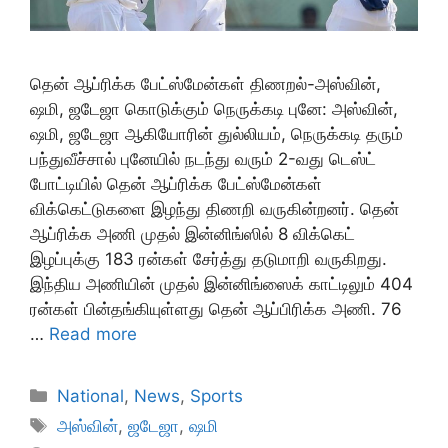
தென் ஆப்ரிக்க பேட்ஸ்மேன்கள் திணறல்-அஸ்வின்,
ஷமி, ஜடேஜா கொடுக்கும் நெருக்கடி புனே: அஸ்வின்,
ஷமி, ஜடேஜா ஆகியோரின் துல்லியம், நெருக்கடி தரும்
பந்துவீச்சால் புனேயில் நடந்து வரும் 2-வது டெஸ்ட்
போட்டியில் தென் ஆப்ரிக்க பேட்ஸ்மேன்கள்
விக்கெட்டுகளை இழந்து திணறி வருகின்றனர். தென்
ஆப்ரிக்க அணி முதல் இன்னிங்ஸில் 8 விக்கெட்
இழப்புக்கு 183 ரன்கள் சேர்த்து தடுமாறி வருகிறது.
இந்திய அணியின் முதல் இன்னிங்ஸைக் காட்டிலும் 404
ரன்கள் பின்தங்கியுள்ளது தென் ஆப்பிரிக்க அணி. 76
…
Read more
Categories
National
,
News
,
Sports
Tags
அஸ்வின்
,
ஜடேஜா
,
ஷமி