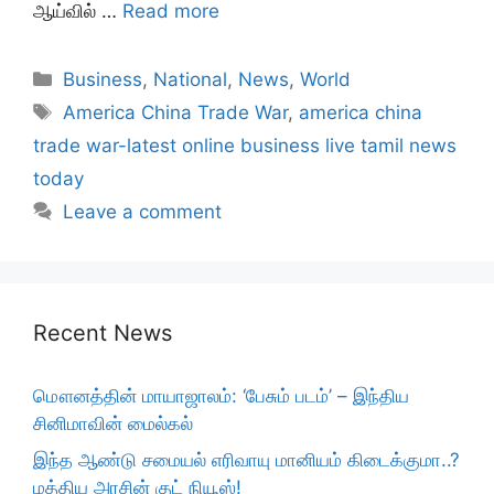
ஆய்வில் …
Read more
Categories
Business
,
National
,
News
,
World
Tags
America China Trade War
,
america china
trade war-latest online business live tamil news
today
Leave a comment
Recent News
மௌனத்தின் மாயாஜாலம்: ‘பேசும் படம்’ – இந்திய
சினிமாவின் மைல்கல்
இந்த ஆண்டு சமையல் எரிவாயு மானியம் கிடைக்குமா..?
மத்திய அரசின் குட் நியூஸ்!