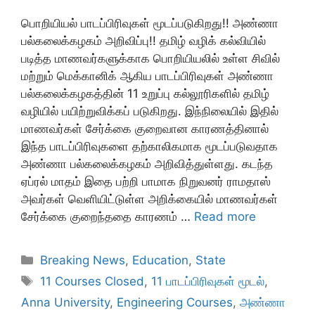
பொறியியல் பாடப்பிரிவுகள் மூடப்படுகிறது!! அண்ணா
பல்கலைக்கழகம் அறிவிப்பு!! தமிழ் வழிக் கல்வியில்
படித்த மாணவர்களுக்காக பொறியியலில் உள்ள சிவில்
மற்றும் மெக்கானிக் ஆகிய பாடப்பிரிவுகள் அண்ணா
பல்கலைக்கழகத்தின் 11 உறுப்பு கல்லூரிகளில் தமிழ்
வழியில் பயிற்றுவிக்கப் படுகிறது. இந்நிலையில் இதில்
மாணவர்கள் சேர்க்கை குறைவான காரணத்தினால்
இந்த பாடப்பிரிவுகளை தற்காலிகமாக மூடப்படுவதாக
அண்ணா பல்கலைக்கழகம் அறிவித்துள்ளது. கடந்த
ஏப்ரல் மாதம் இதை பற்றி பாமாக நிறுவனர் ராமதாஸ்
அவர்கள் வெளியிட்டுள்ள அறிக்கையில் மாணவர்கள்
சேர்க்கை குறைந்ததை காரணம் …
Read more
Categories
Breaking News
,
Education
,
State
Tags
11 Courses Closed
,
11 பாடப்பிரிவுகள் மூடல்
,
Anna University
,
Engineering Courses
,
அண்ணா