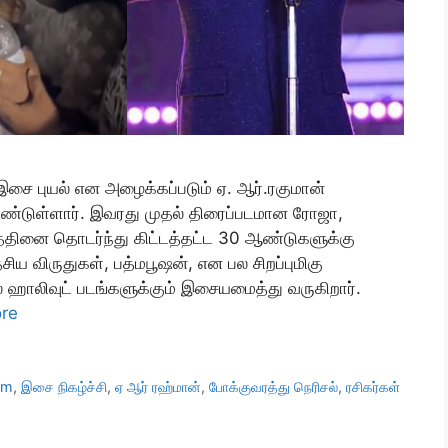
இசை புயல் என அழைக்கப்படும் ஏ. ஆர்.ரகுமான்
்டுள்ளார். இவரது முதல் திரைப்படமான ரோஜா,
டத்தினை தொடர்ந்து கிட்டத்தட்ட 30 ஆண்டுகளுக்கு
ிய விருதுகள், பத்மபூஷன், என பல சிறப்புமிகு
் ஹாலிவுட் படங்களுக்கும் இசையமைத்து வருகிறார்.
re
am
,
இசை நிகழ்ச்சி
,
ஏ ஆர் ரஹ்மான்
,
போக்குவரத்து நெரிசல்
,
ரசிகர்கள்