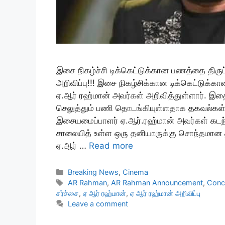
இசை நிகழ்ச்சி டிக்கெட்டுக்கான பணத்தை திருப
அறிவிப்பு!!! இசை நிகழ்சிக்கான டிக்கெட்டுக்
ஏ.ஆர் ரஹ்மான் அவர்கள் அறிவித்துள்ளார். இத
செலுத்தும் பணி தொடங்கியுள்ளதாக தகவல்கள் க
இசையமைப்பாளர் ஏ.ஆர்.ரஹ்மான் அவர்கள் கடந
சாலையித் உள்ள ஒரு தனியாருக்கு சொந்தமான த
ஏ.ஆர் …
Read more
Categories
Breaking News
,
Cinema
Tags
AR Rahman
,
AR Rahman Announcement
,
Conc
சர்ச்சை
,
ஏ ஆர் ரஹ்மான்
,
ஏ ஆர் ரஹ்மான் அறிவிப்பு
Leave a comment