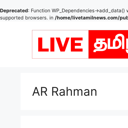
Deprecated
: Function WP_Dependencies->add_data() w
supported browsers. in
/home/livetamilnews.com/pub
Skip
to
content
AR Rahman