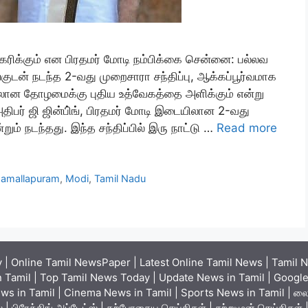
அதிகரிக்கும் என பிரதமர் மோடி நம்பிக்கை சென்னை: பல்லவ
்குடன் நடந்த 2-வது முறைசாரா சந்திப்பு, ஆக்கப்பூர்வமாக
யிலான தோழமைக்கு புதிய உத்வேகத்தை அளிக்கும் என்று
அதிபர் ஜி ஜின்பி்ங், பிரதமர் மோடி இடையிலான 2-வது
ன்றும் நடந்தது. இந்த சந்திப்பில் இரு நாட்டு …
Read more
amallapuram
,
Modi
,
Tamil Nadu
| Online Tamil NewsPaper | Latest Online Tamil News | Tamil N
 Tamil | Top Tamil News Today | Update News in Tamil | Google 
ews in Tamil | Cinema News in Tamil | Sports News in Tamil | லைவ
ியூஸ் | பிரேக்கிங் அப்டேட்ஸ் | தற்போதைய செய்திகள் | சற்றுமுன் செய்திக