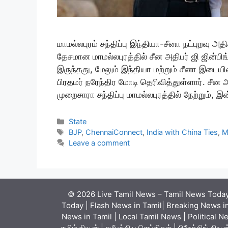
மாமல்லபுரம் சந்திப்பு இந்தியா-சீனா நட்புறவு 
தேசமான மாமல்லபுரத்தில் சீன அதிபர் ஜி ஜின்பிங
இருந்தது, மேலும் இந்தியா மற்றும் சீனா இடை
பிரதமர் நரேந்திர மோடி தெரிவித்துள்ளார். சீன 
முறைசாரா சந்திப்பு மாமல்லபுரத்தில் நேற்றும், இ
Categories
State
Tags
BJP
,
ChennaiConnect
,
India with China Ties
,
M
Leave a comment
© 2026 Live Tamil News – Tamil News Today 
Today | Flash News in Tamil| Breaking News in
News in Tamil | Local Tamil News | Political N
தமிழ் நியூஸ் | சமீபத்திய செய்திகள் | பிரேக்கிங் ந