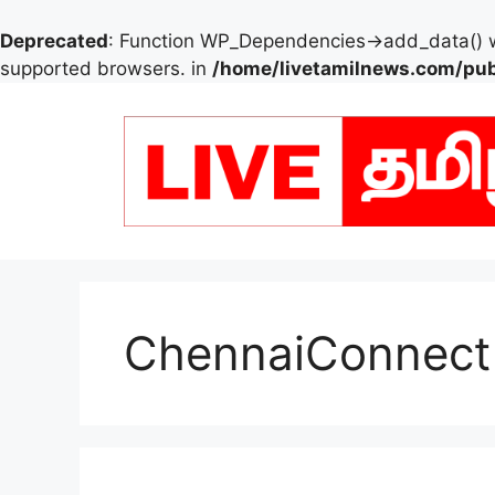
Deprecated
: Function WP_Dependencies->add_data() w
supported browsers. in
/home/livetamilnews.com/pub
Skip
to
content
ChennaiConnect