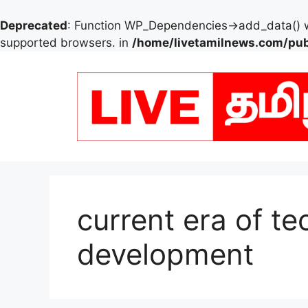
Deprecated
: Function WP_Dependencies->add_data() w
supported browsers. in
/home/livetamilnews.com/pub
Skip
to
content
current era of te
development