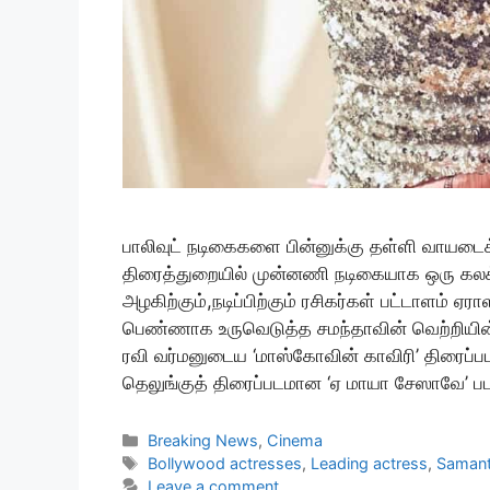
பாலிவுட் நடிகைகளை பின்னுக்கு தள்ளி வாயடைக்
திரைத்துறையில் முன்னணி நடிகையாக ஒரு கலக்க
அழகிற்கும்,நடிப்பிற்கும் ரசிகர்கள் பட்டாளம்
பெண்ணாக உருவெடுத்த சமந்தாவின் வெற்றியின் 
ரவி வர்மனுடைய ‘மாஸ்கோவின் காவிரி’ திரைப்ப
தெலுங்குத் திரைப்படமான ‘ஏ மாயா சேஸாவே’ படத
Categories
Breaking News
,
Cinema
Tags
Bollywood actresses
,
Leading actress
,
Saman
Leave a comment