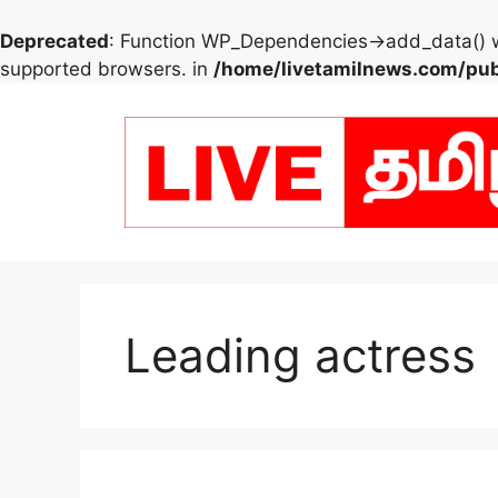
Deprecated
: Function WP_Dependencies->add_data() w
supported browsers. in
/home/livetamilnews.com/pub
Skip
to
content
Leading actress