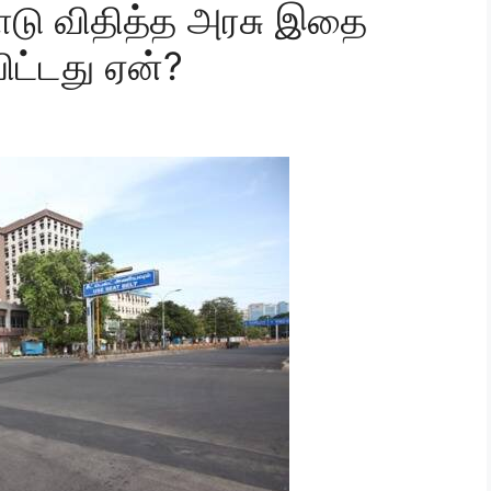
்பாடு விதித்த அரசு இதை
ிட்டது ஏன்?