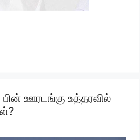
ு பின் ஊரடங்கு உத்தரவில்
ள்?