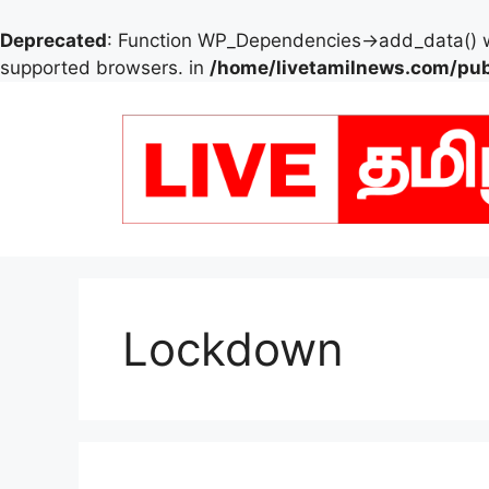
Deprecated
: Function WP_Dependencies->add_data() w
supported browsers. in
/home/livetamilnews.com/pub
Skip
to
content
Lockdown