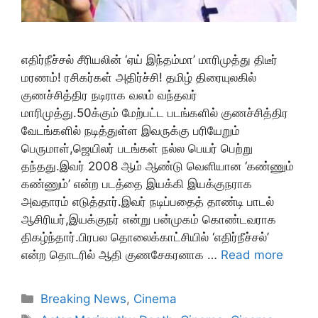
எதிர்நீச்சல் சீரியலின் ‘ஏய் இந்தம்மா’ மாரிமுத்து திடீர்
மரணம்! ரசிகர்கள் அதிர்ச்சி! தமிழ் திரையுலகில்
குணச்சித்திர நடிராக வலம் வந்தவர்
மாரிமுத்து.50க்கும் மேற்பட்ட படங்களில் குணச்சித்திர
வேடங்களில் நடித்துள்ள இவருக்கு பரியேறும்
பெருமாள்,ஜெயிலர் படங்கள் நல்ல பெயர் பெற்று
தந்தது.இவர் 2008 ஆம் ஆண்டு வெளியான ‘கண்ணும்
கண்ணும்’ என்ற படத்தை இயக்கி இயக்குநராக
அவதாரம் எடுத்தார்.இவர் நடிப்பதைத் தாண்டி பாடல்
ஆசிரியர்,இயக்குநர் என்று பன்முகம் கொண்டவராக
திகழ்ந்தார்.பிரபல தொலைக்காட்சியில் ‘எதிர்நீச்சல்’
என்ற தொடரில் ஆதி குணசேகரனாக …
Read more
Categories
Breaking News
,
Cinema
Tags