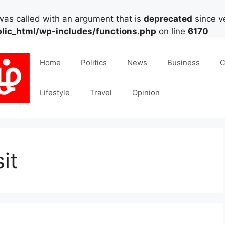
as called with an argument that is
deprecated
since ve
lic_html/wp-includes/functions.php
on line
6170
Home
Politics
News
Business
C
Lifestyle
Travel
Opinion
it