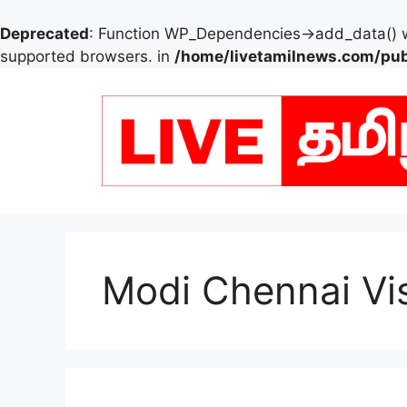
Deprecated
: Function WP_Dependencies->add_data() w
supported browsers. in
/home/livetamilnews.com/pub
Skip
to
content
Modi Chennai Vis