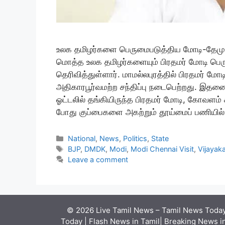
உலக தமிழர்களை பெருமைபடுத்திய மோடி-தேமுத
மொத்த உலக தமிழர்களையும் பிரதமர் மோடி பெர
தெரிவித்துள்ளார். மாமல்லபுரத்தில் பிரதமர் மோ
அதிகாரபூர்வமற்ற சந்திப்பு நடைபெற்றது. இதன
ஓட்டலில் தங்கியிருந்த பிரதமர் மோடி, கோவளம
போது குப்பைகளை அகற்றும் தூய்மைப் பணியில
Categories
National
,
News
,
Politics
,
State
Tags
BJP
,
DMDK
,
Modi
,
Modi Chennai Visit
,
Vijayak
Leave a comment
© 2026 Live Tamil News – Tamil News Today 
Today | Flash News in Tamil| Breaking News in