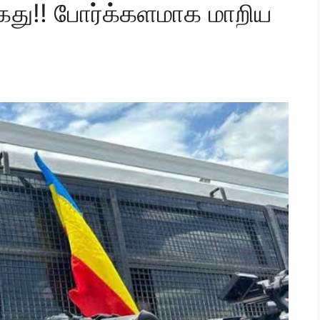
து!! போர்க்களமாக மாறிய