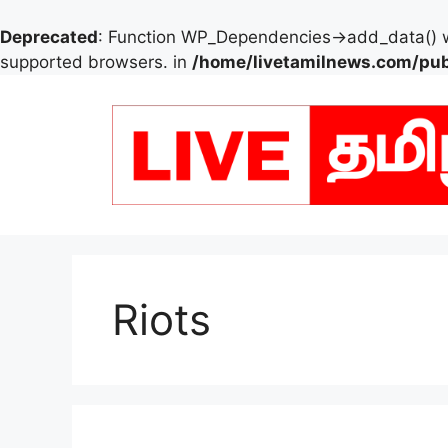
Deprecated
: Function WP_Dependencies->add_data() w
supported browsers. in
/home/livetamilnews.com/pub
Skip
to
content
Riots