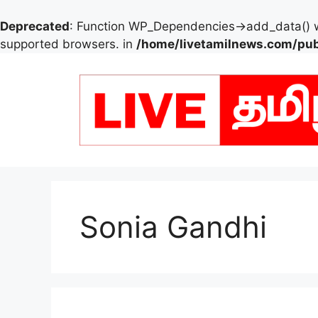
Deprecated
: Function WP_Dependencies->add_data() w
supported browsers. in
/home/livetamilnews.com/pub
Skip
to
content
Sonia Gandhi