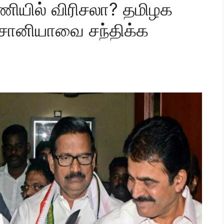
டணியில் விரிசலா? தமிழக
 சோனியாவை சந்திக்க