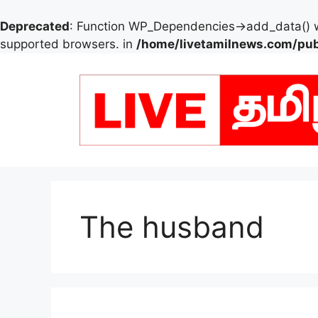
Deprecated
: Function WP_Dependencies->add_data() w
supported browsers. in
/home/livetamilnews.com/pub
Skip
to
content
The husband