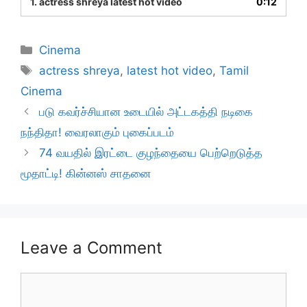
1. actress shreya latest hot video
0:12
Categories
Cinema
Tags
actress shreya
,
latest hot video
,
Tamil
Cinema
படு கவர்ச்சியான உடையில் அட்டகத்தி நடிகை
நந்திதா! வைரலாகும் புகைப்படம்
74 வயதில் இரட்டை குழந்தையை பெற்றெடுத்த
மூதாட்டி! கின்னஸ் சாதனை
Leave a Comment
Comment