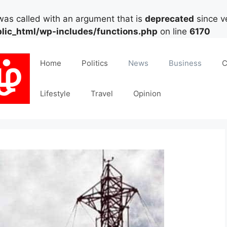
as called with an argument that is
deprecated
since ve
lic_html/wp-includes/functions.php
on line
6170
Home
Politics
News
Business
C
Lifestyle
Travel
Opinion