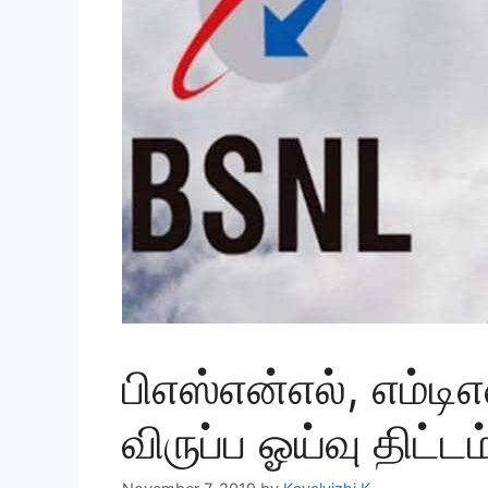
பிஎஸ்என்எல், எம்டி
விருப்ப ஓய்வு திட்டம