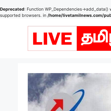
Deprecated
: Function WP_Dependencies->add_data() w
supported browsers. in
/home/livetamilnews.com/pub
Skip
to
content