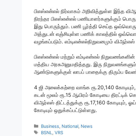
பிஎஸ்என்எல் நிர்வாகம் அறிவித்துள்ள இந்த வி
நிரந்தர பிஎஸ்என்எல் பணியாளர்களுக்கும் பொருந
இது பொருந்தும். பணி பூர்த்தி செய்த ஒவ்வொரு
அத்துடன் எஞ்சியுள்ள பணிக் காலத்தில் ஒவ்வொ
வழங்கப்படும். எம்டிஎன்எல்நிறுவனமும் விஆர்எஸ்
பிஎஸ்என்எல் மற்றும் எம்டிஎன்எல் நிறுவனங்கள
மத்திய அரசுஅனுமதித்தது. இரு நிறுவனங்களும்
ஆண்டுகளுக்குள் லாபப் பாதைக்கு திரும்ப வேண்ட
4 ஜி அலைக்கற்றை வாங்க ரூ.20,140 கோடியும், ஜ
கடன் மூலம் ரூ.15 ஆயிரம் கோடியை திரட்டிக் 
விஆர்எஸ் திட்டத்துக்கு ரூ.17,160 கோடியும், 
கோடியும் ஒதுக்கப்பட்டுள்ளது.
Categories
Business
,
National
,
News
Tags
BSNL
,
VRS