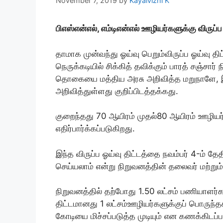
November 7, 2019
by
Kayalvizhi K
பிஎஸ்என்எல், எம்டிஎன்எல் ஊழியர்களுக்கு விருப்ப 
தாமாக முன்வந்து ஓய்வு பெறும்விருப்ப ஓய்வு தி
நெருக்கடியில் சிக்கித் தவிக்கும் பாரத் சஞ்சார் 
தொகையை மத்திய அரசு அறிவித்த மறுநாளே, இந்
அறிவித்துள்ளது குறிப்பிடத்தக்கது.
குறைந்தது 70 ஆயிரம் முதல்80 ஆயிரம் ஊழியர்க
எதிர்பார்க்கப்படுகிறது.
இந்த விருப்ப ஓய்வு திட்டத்தை நவம்பர் 4-ம் தேதி
செய்யலாம் என்று நிறுவனத்தின் தலைவர் மற்றும் 
நிறுவனத்தில் தற்போது 1.50 லட்சம் பணியாளர்
திட்டமானது 1 லட்சம்ஊழியர்களுக்குப் பொருந்தக்
கோடியை மிச்சப்படுத்த முடியும் என கணக்கிடப்ப