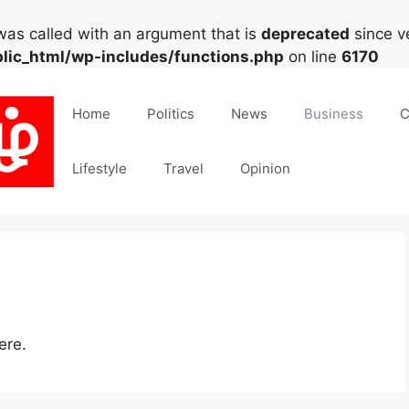
as called with an argument that is
deprecated
since ve
lic_html/wp-includes/functions.php
on line
6170
Home
Politics
News
Business
C
Lifestyle
Travel
Opinion
ere.