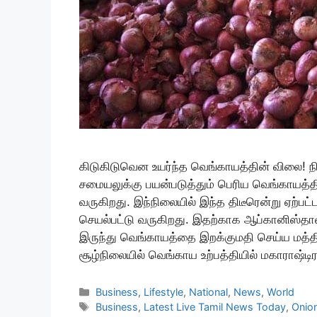
கிடுகிடுவென உயர்ந்த வெங்காயத்தின் விலை! ந
சமையலுக்கு பயன்படுத்தும் பெரிய வெங்காயத்
வருகிறது. இந்நிலையில் இந்த திடீரென்று ஏற்பட
செயல்பட்டு வருகிறது. இதற்காக ஆப்கானிஸ்தான்,
இருந்து வெங்காயத்தை இறக்குமதி செய்ய மத்
சூழ்நிலையில் வெங்காய உற்பத்தியில் மகாராஷ்டி
Categories
Business
,
Lifestyle
,
National
,
News
,
World
Tags
Business
,
Latest Live Tamil News Today
,
Onion