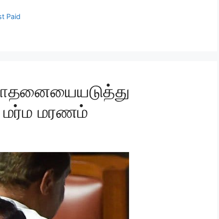
t Paid
சோதனையையடுத்து
 மர்ம மரணம்