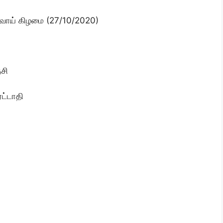
ெவ்வாய் கிழமை (27/10/2020)
தசி
ட்டாதி