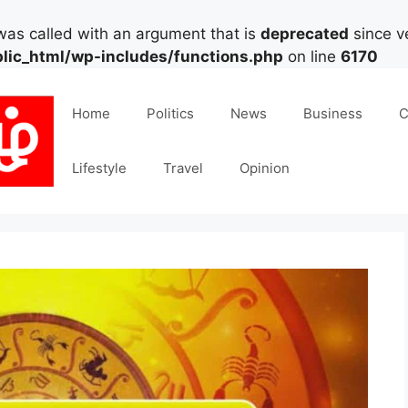
as called with an argument that is
deprecated
since ve
lic_html/wp-includes/functions.php
on line
6170
Home
Politics
News
Business
C
Lifestyle
Travel
Opinion