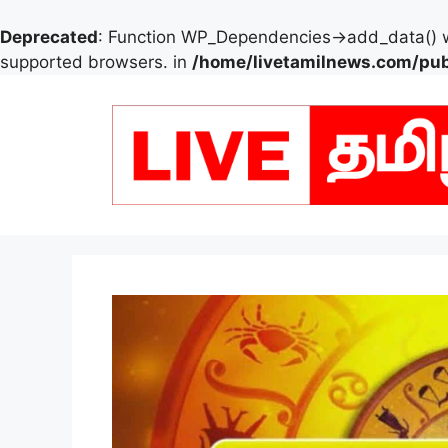
Deprecated
: Function WP_Dependencies->add_data() w
supported browsers. in
/home/livetamilnews.com/pub
Skip
to
content