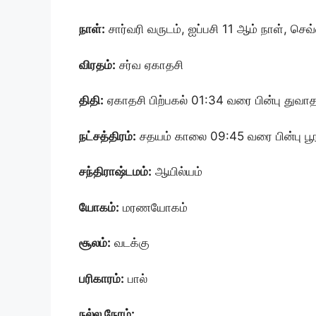
நாள்:
சார்வரி வருடம், ஐப்பசி 11 ஆம் நாள், ச
விரதம்:
சர்வ ஏகாதசி
திதி:
ஏகாதசி பிற்பகல் 01:34 வரை பின்பு துவா
நட்சத்திரம்:
சதயம் காலை 09:45 வரை பின்பு பூர
சந்திராஷ்டமம்:
ஆயில்யம்
யோகம்:
மரணயோகம்
சூலம்:
வடக்கு
பரிகாரம்:
பால்
நல்ல நேரம்: