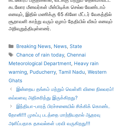
கடலோரப் பகுதிகளில், வடக்கு மற்றும் தென்மாவட்ட
கடலோர மீனவர்கள் மீன்பிடிக்க செல்ல வேண்டாம்
எனவும், இதில் மணிக்கு 65 கிலோ மீட்டர் வேகத்தில்
சூறாவளி காற்று வரும் ஏழாம் தேதியில் வீசும் எனவும்
அறிவுறுத்தியுள்ளனர்.
Categories
Breaking News
,
News
,
State
Tags
Chance of rain today
,
Chennai
Meteorological Department
,
Heavy rain
warning
,
Puducherry
,
Tamil Nadu
,
Western
Ghats
இன்றைய தங்கம் மற்றும் வெள்ளி விலை நிலவரம்!
எவ்வளவு அதிகரித்து இருக்கிறது?
இந்தியா-பாரத் பிரச்சனையில் சிக்கிக் கொண்ட
தோனி!!! முகப்பு படத்தை மாற்றியதால் ஆதரவு
அளிப்பதாக தகவல்கள் பரவி வருகிறது!!!