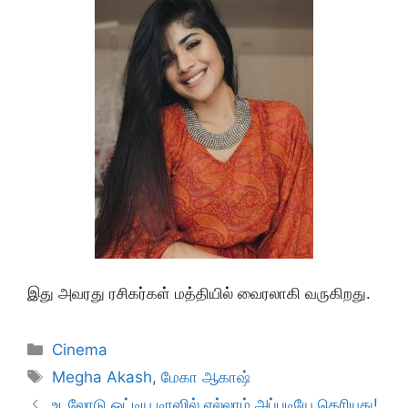
இது அவரது ரசிகர்கள் மத்தியில் வைரலாகி வருகிறது.
Categories
Cinema
Tags
Megha Akash
,
மேகா ஆகாஷ்
உடலோடு ஒட்டிய டிரஸில் எல்லாம் அப்படியே தெரியுது!