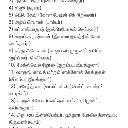
3) ஆஷிக் மஹி (புகைப்படக் கலைஞர்)
4) சிஜூ (நடிகர்)
5) அபில் தேவ் (கேரள பேஷன் லீக் நிறுவனர்)
6) அஜய் பிரபாகர் (டாக்டர்)
7) எம்.எஸ்.பாதுஷ் (துஷ்பிரயோகம் செய்தவர்)
8) சவுரப் கிருஷ்ணன் (இணையதளத்தில் கேலி
செய்தவர் )
9) நந்து அசோகன் ( டி.ஒய்.எப்.ஐ யூனிட் கமிட்டி
உறுப்பினர், நெடுங்கர்)
10) மேக்ஸ்வெல் ஜோஸ் (குறும்பட இயக்குனர்)
11) ஷானூப் கர்வத் மற்றும் சாக்கோஸ் கேக்குகள்
(விளம்பர இயக்குனர்)
12) ராகேந்த் பை (காஸ்ட் மீ பெர்பெக்ட், காஸ்டிங்
டைரக்டர்)
13) சாருன் லியோ (ஈஎஸ்ஏஎப் வங்கி ஏஜெண்ட்,
வலியத்துரா)
14) பினு (சப் இன்ஸ்பெக்டர், பூந்துரா போலீஸ் நிலையம்,
திருவனந்தபுரம்)