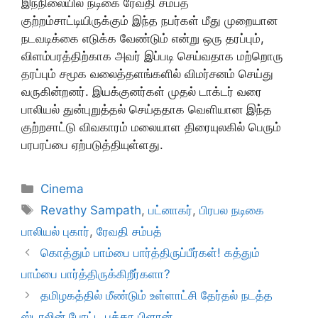
இந்நிலையில் நடிகை ரேவதி சம்பத்
குற்றம்சாட்டியிருக்கும் இந்த நபர்கள் மீது முறையான
நடவடிக்கை எடுக்க வேண்டும் என்று ஒரு தரப்பும்,
விளம்பரத்திற்காக அவர் இப்படி செய்வதாக மற்றொரு
தரப்பும் சமூக வலைத்தளங்களில் விமர்சனம் செய்து
வருகின்றனர். இயக்குனர்கள் முதல் டாக்டர் வரை
பாலியல் துன்புறுத்தல் செய்ததாக வெளியான இந்த
குற்றசாட்டு விவகாரம் மலையாள திரையுலகில் பெரும்
பரபரப்பை ஏற்படுத்தியுள்ளது.
Categories
Cinema
Tags
Revathy Sampath
,
பட்னாகர்
,
பிரபல நடிகை
பாலியல் புகார்
,
ரேவதி சம்பத்
கொத்தும் பாம்பை பார்த்திருப்பீர்கள்! கத்தும்
பாம்பை பார்த்திருக்கிறீர்களா?
தமிழகத்தில் மீண்டும் உள்ளாட்சி தேர்தல் நடத்த
ஸ்டாலின் போட்ட பக்கா பிளான்