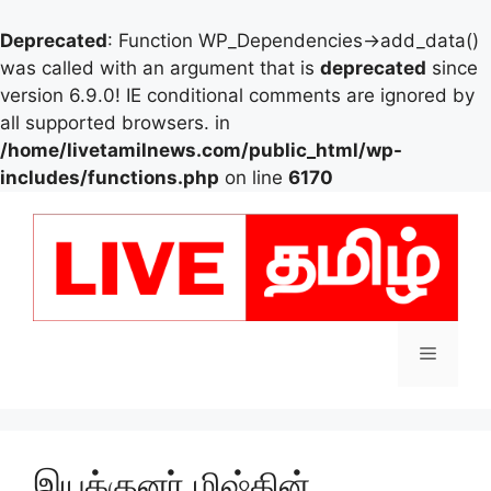
Deprecated
: Function WP_Dependencies->add_data()
was called with an argument that is
deprecated
since
version 6.9.0! IE conditional comments are ignored by
all supported browsers. in
/home/livetamilnews.com/public_html/wp-
includes/functions.php
on line
6170
Skip
to
content
Menu
இயக்குனர் மிஷ்கின்