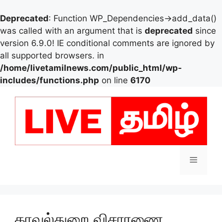
Deprecated
: Function WP_Dependencies->add_data()
was called with an argument that is
deprecated
since
version 6.9.0! IE conditional comments are ignored by
all supported browsers. in
/home/livetamilnews.com/public_html/wp-
includes/functions.php
on line
6170
Skip
to
content
Menu
காவல்துறை விசாரணை