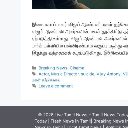
இசையமைப்பாளர் விஜய் ஆண்டனி மகள் தற்கொ
விஜய் ஆண்டனி அவர்களின் மகள் தூக்கிட்டு 
ஏற்படுத்தி உள்ளது. விஜய் ஆண்டனி அவர்களின் 
பார்க் பள்ளியில் பன்னிரண்டாம் வகுப்பு படித்து
இருந்து வந்ததாகக் கூறப்படுகிறது. இந்நிலையில
Categories
Breaking News
,
Cinema
Tags
Actor
,
Music Director
,
suicide
,
Vijay Antony
,
Vi
மகள் தற்கொலை
Leave a comment
© 2026 Live Tamil News – Tamil News Today 
Today | Flash News in Tamil| Breaking News in
News in Tamil | Local Tamil News | Political N