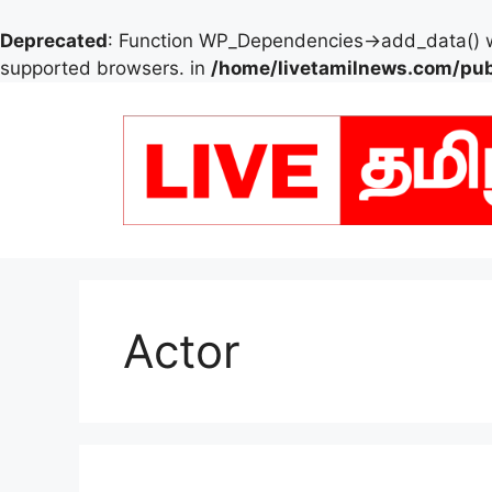
Deprecated
: Function WP_Dependencies->add_data() w
supported browsers. in
/home/livetamilnews.com/pub
Skip
to
content
Actor