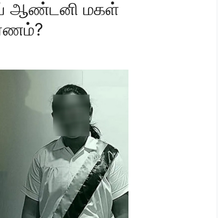
ய் ஆண்டனி மகள்
ரணம்?