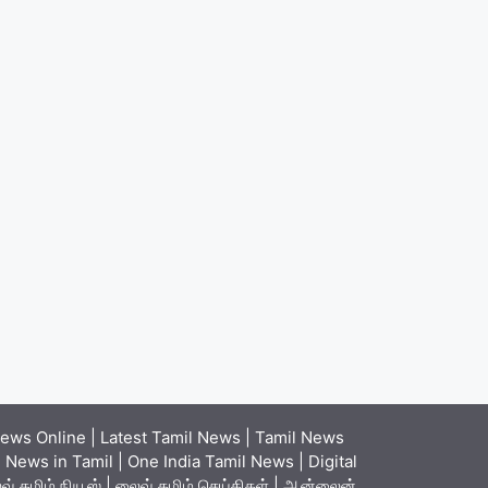
ews Online | Latest Tamil News | Tamil News
News in Tamil | One India Tamil News | Digital
் தமிழ் நியூஸ் | லைவ் தமிழ் செய்திகள் | ஆன்லைன்