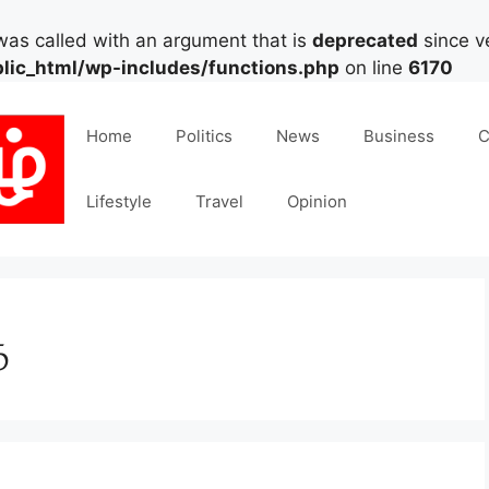
as called with an argument that is
deprecated
since ve
lic_html/wp-includes/functions.php
on line
6170
Home
Politics
News
Business
C
Lifestyle
Travel
Opinion
ை