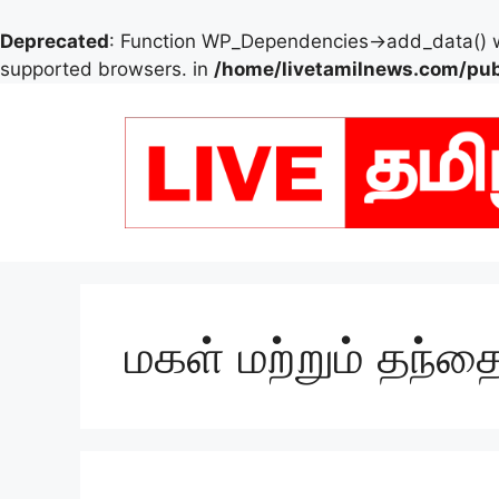
Deprecated
: Function WP_Dependencies->add_data() w
supported browsers. in
/home/livetamilnews.com/pub
Skip
to
content
மகள் மற்றும் தந்த