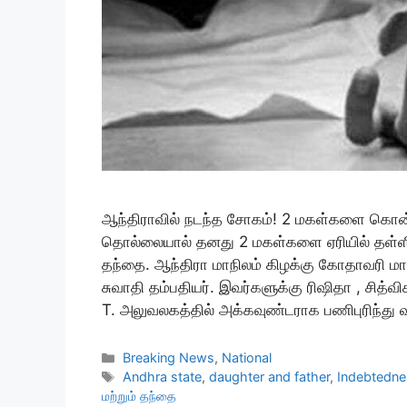
ஆந்திராவில் நடந்த சோகம்! 2 மகள்களை கொன்ற
தொல்லையால் தனது 2 மகள்களை ஏரியில் தள்ள
தந்தை. ஆந்திரா மாநிலம் கிழக்கு கோதாவரி மாவட
சுவாதி தம்பதியர். இவர்களுக்கு ரிஷிதா , சித்வ
T. அலுவலகத்தில் அக்கவுண்டராக பணிபுரிந்து வ
Categories
Breaking News
,
National
Tags
Andhra state
,
daughter and father
,
Indebtedne
மற்றும் தந்தை