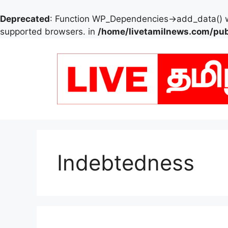
Deprecated
: Function WP_Dependencies->add_data() w
supported browsers. in
/home/livetamilnews.com/pub
Skip
to
content
Indebtedness