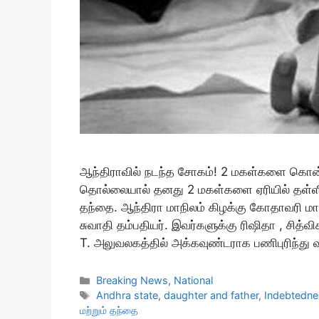
ஆந்திராவில் நடந்த சோகம்! 2 மகள்களை கொன்ற
தொல்லையால் தனது 2 மகள்களை ஏரியில் தள்ள
தந்தை. ஆந்திரா மாநிலம் கிழக்கு கோதாவரி மாவட
சுவாதி தம்பதியர். இவர்களுக்கு ரிஷிதா , சித்வ
T. அலுவலகத்தில் அக்கவுண்டராக பணிபுரிந்து வ
Categories
Breaking News
,
National
Tags
Andhra state
,
daughter and father
,
Indebtedne
மற்றும் தந்தை