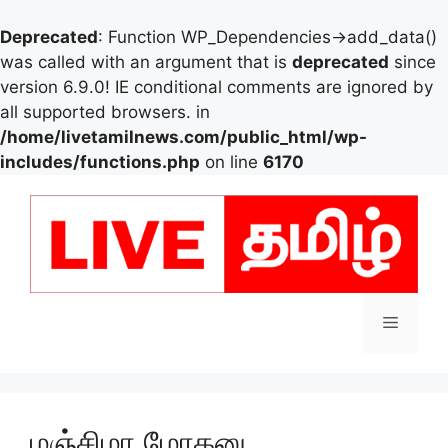
Deprecated
: Function WP_Dependencies->add_data()
was called with an argument that is
deprecated
since
version 6.9.0! IE conditional comments are ignored by
all supported browsers. in
/home/livetamilnews.com/public_html/wp-
includes/functions.php
on line
6170
Skip
to
content
Menu
மஞ்சிமா மோகனு