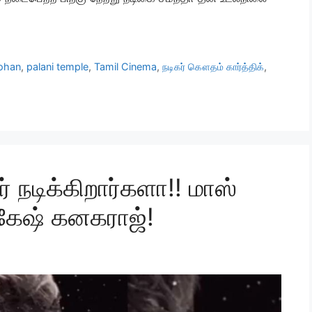
ohan
,
palani temple
,
Tamil Cinema
,
நடிகர் கௌதம் கார்த்திக்
,
 நடிக்கிறார்களா!! மாஸ்
கேஷ் கனகராஜ்!