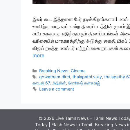
இவர் கூட இத்தனை பேர் நடிக்கிறார்களா!! மாஸ
உலகிற்கு மாநகரம் என்ற திரைப்படத்தின் மூல
சமீப காலமாக எடுத்தவரும் திரைப்படங்கள் அனை
வரிசையில் மாநகரத்திற்கு அடுத்து கைதி மிகப்
விஜய் நடித்த மாஸ்டர் மற்றும் உலக நாயகன் கமல
more
Categories
Breaking News
,
Cinema
Tags
gowatham dirct
,
thalapathi vijay
,
thalapathy 6
தளபதி 67
,
மிஷ்கின்
,
லோகேஷ் கனகராஜ்
Leave a comment
© 2026 Live Tamil News – Tamil News Today 
Today | Flash News in Tamil| Breaking News in