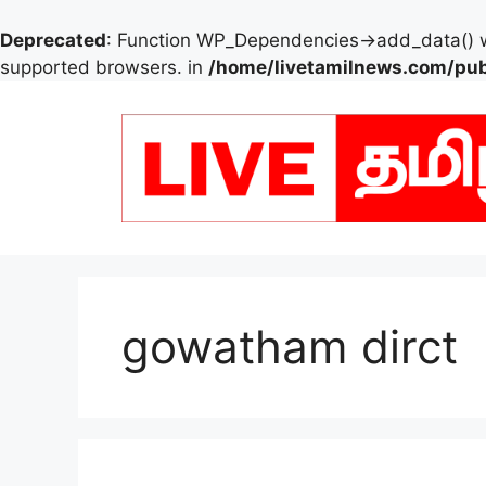
Deprecated
: Function WP_Dependencies->add_data() w
supported browsers. in
/home/livetamilnews.com/pub
Skip
to
content
gowatham dirct