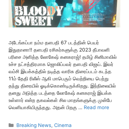
அடேங்கப்பா நம்ம தளபதி 67 படத்தின் பெயர்
இதுதானா!! தளபதி ரசிகர்களுக்கு 2023 தீபாவளி
பரிசை அளித்த லோகேஷ் கனகராஜ்! தமிழ் சினிமாவில்
உச்ச நட்சத்திரமாக ஜொலிப்பவர் தளபதி விஜய். இவர்
வம்சி இயக்கத்தில் நடித்த வாரிசு திரைப்படம் கடந்த
11ம் தேதி ரிலீஸ் ஆகி மாபெரும் வெற்றியை பெற்று
தந்து திரையில் ஓடிக்கொண்டிருக்கிறது. இந்நிலையில்
தனது அடுத்த படத்தை லோகேஷ் கனகராஜ் இயக்க
உள்ளார் என்ற தகவல்கள் சில மாதங்களுக்கு முன்பே
வெளியாகியிருந்தது. அதன் பிறகு …
Read more
Categories
Breaking News
,
Cinema