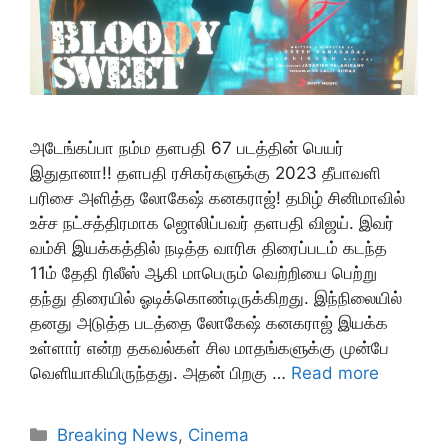
அடேங்கப்பா நம்ம தளபதி 67 படத்தின் பெயர்
இதுதானா!! தளபதி ரசிகர்களுக்கு 2023 தீபாவளி
பரிசை அளித்த லோகேஷ் கனகராஜ்! தமிழ் சினிமாவில்
உச்ச நட்சத்திரமாக ஜொலிப்பவர் தளபதி விஜய். இவர்
வம்சி இயக்கத்தில் நடித்த வாரிசு திரைப்படம் கடந்த
11ம் தேதி ரிலீஸ் ஆகி மாபெரும் வெற்றியை பெற்று
தந்து திரையில் ஓடிக்கொண்டிருக்கிறது. இந்நிலையில்
தனது அடுத்த படத்தை லோகேஷ் கனகராஜ் இயக்க
உள்ளார் என்ற தகவல்கள் சில மாதங்களுக்கு முன்பே
வெளியாகியிருந்தது. அதன் பிறகு …
Read more
Categories
Breaking News
,
Cinema