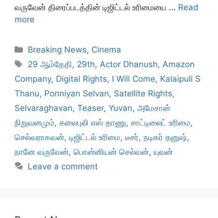
வருவேன் திரைப்படத்தின் டிஜிட்டல் உரிமையை …
Read
more
Categories
Breaking News
,
Cinema
Tags
29 ஆம்தேதி
,
29th
,
Actor Dhanush
,
Amazon
Company
,
Digital Rights
,
I Will Come
,
Kalaipuli S
Thanu
,
Ponniyan Selvan
,
Satellite Rights
,
Selvaraghavan
,
Teaser
,
Yuvan
,
அமேசான்
நிறுவனமும்
,
கலைபுலி எஸ் தாணு
,
சாட்டிலைட் உரிமை
,
செல்வராகவன்
,
டிஜிட்டல் உரிமை
,
டீசர்
,
நடிகர் தனுஷ்
,
நானே வருவேன்
,
பொன்னியன் செல்வன்
,
யுவன்
Leave a comment