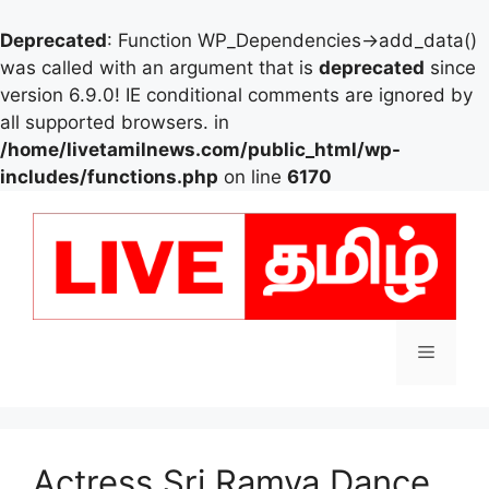
Deprecated
: Function WP_Dependencies->add_data()
was called with an argument that is
deprecated
since
version 6.9.0! IE conditional comments are ignored by
all supported browsers. in
/home/livetamilnews.com/public_html/wp-
includes/functions.php
on line
6170
Skip
to
content
Menu
Actress Sri Ramya Dance