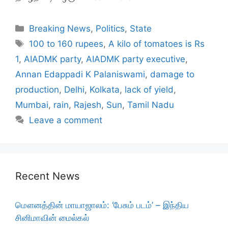
Categories
Breaking News
,
Politics
,
State
Tags
100 to 160 rupees
,
A kilo of tomatoes is Rs
1
,
AIADMK party
,
AIADMK party executive
,
Annan Edappadi K Palaniswami
,
damage to
production
,
Delhi
,
Kolkata
,
lack of yield
,
Mumbai
,
rain
,
Rajesh
,
Sun
,
Tamil Nadu
Leave a comment
Recent News
மௌனத்தின் மாயாஜாலம்: ‘பேசும் படம்’ – இந்திய
சினிமாவின் மைல்கல்