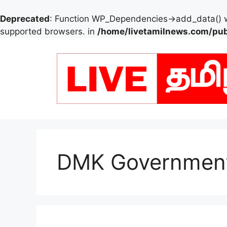
Deprecated
: Function WP_Dependencies->add_data() w
supported browsers. in
/home/livetamilnews.com/pub
Skip
to
content
DMK Governmen