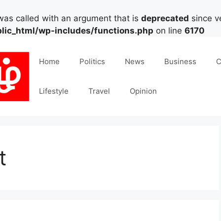
as called with an argument that is
deprecated
since ve
lic_html/wp-includes/functions.php
on line
6170
Home
Politics
News
Business
C
Lifestyle
Travel
Opinion
t