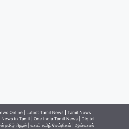
ews Online | Latest Tamil News | Tamil News
News in Tamil | One India Tamil News | Digital
் தமிழ் நியூஸ் | லைவ் தமிழ் செய்திகள் | ஆன்லைன்