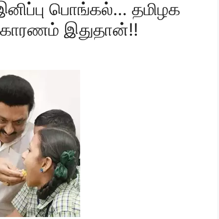
 இனிப்பு பொங்கல்… தமிழக
 காரணம் இதுதான்!!