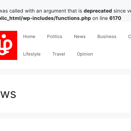
as called with an argument that is
deprecated
since ve
lic_html/wp-includes/functions.php
on line
6170
Home
Politics
News
Business
C
Lifestyle
Travel
Opinion
ews