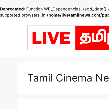
Deprecated
: Function WP_Dependencies->add_data() w
supported browsers. in
/home/livetamilnews.com/pub
Skip
to
content
Tamil Cinema N