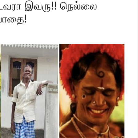
ட்டவரா இவரு!! நெல்லை
 பாதை!