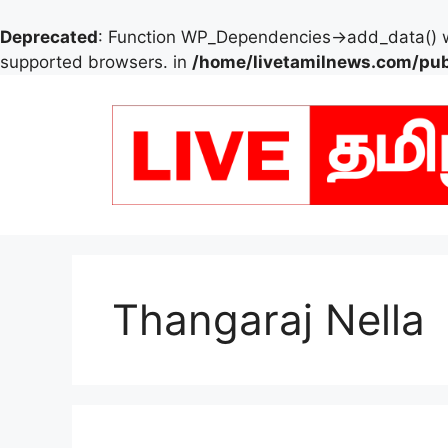
Deprecated
: Function WP_Dependencies->add_data() w
supported browsers. in
/home/livetamilnews.com/pub
Skip
to
content
Thangaraj Nella