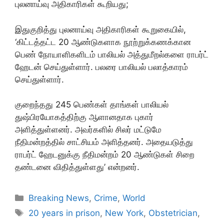
புலனாய்வு அதிகாரிகள் கூறியது;
இதுகுறித்து புலனாய்வு அதிகாரிகள் கூறுகையில்,
‘கிட்டத்தட்ட 20 ஆண்டுகளாக நூற்றுக்கணக்கான
பெண் நோயாளிகளிடம் பாலியல் அத்துமீறல்களை ராபர்ட்
ஹேடன் செய்துள்ளார். பலரை பாலியல் பலாத்காரம்
செய்துள்ளார்.
குறைந்தது 245 பெண்கள் தாங்கள் பாலியல்
துஷ்பிரயோகத்திற்கு ஆளானதாக புகார்
அளித்துள்ளனர். அவர்களில் சிலர் மட்டுமே
நீதிமன்றத்தில் சாட்சியம் அளித்தனர். அதையடுத்து
ராபர்ட் ஹேடனுக்கு நீதிமன்றம் 20 ஆண்டுகள் சிறை
தண்டனை விதித்துள்ளது’ என்றனர்.
Categories
Breaking News
,
Crime
,
World
Tags
20 years in prison
,
New York
,
Obstetrician
,