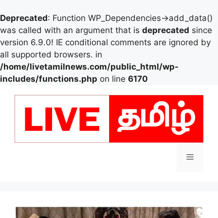
Deprecated
: Function WP_Dependencies->add_data()
was called with an argument that is
deprecated
since
version 6.9.0! IE conditional comments are ignored by
all supported browsers. in
/home/livetamilnews.com/public_html/wp-
includes/functions.php
on line
6170
Skip
to
content
Menu