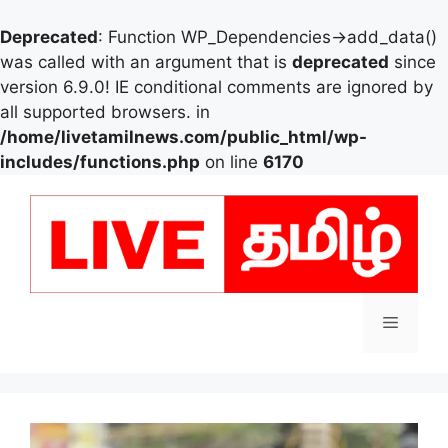
Deprecated
: Function WP_Dependencies->add_data()
was called with an argument that is
deprecated
since
version 6.9.0! IE conditional comments are ignored by
all supported browsers. in
/home/livetamilnews.com/public_html/wp-
includes/functions.php
on line
6170
Skip
to
content
Menu