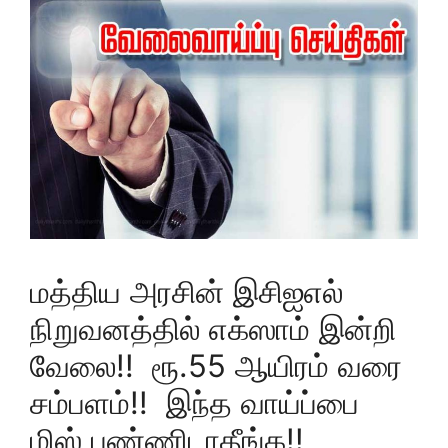
மத்திய அரசின் இசிஐஎல்
நிறுவனத்தில் எக்ஸாம் இன்றி
வேலை!! ரூ.55 ஆயிரம் வரை
சம்பளம்!! இந்த வாய்ப்பை
மிஸ் பண்ணிடாதீங்க!!