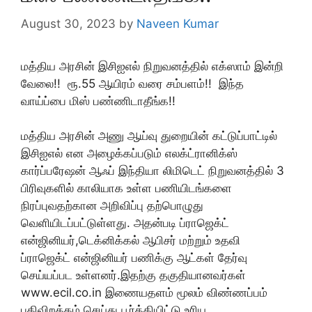
August 30, 2023
by
Naveen Kumar
மத்திய அரசின் இசிஐஎல் நிறுவனத்தில் எக்ஸாம் இன்றி
வேலை!! ரூ.55 ஆயிரம் வரை சம்பளம்!! இந்த
வாய்ப்பை மிஸ் பண்ணிடாதீங்க!!
மத்திய அரசின் அணு ஆய்வு துறையின் கட்டுப்பாட்டில்
இசிஐஎல் என அழைக்கப்படும் எலக்ட்ரானிக்ஸ்
கார்ப்பரேஷன் ஆஃப் இந்தியா லிமிடெட் நிறுவனத்தில் 3
பிரிவுகளில் காலியாக உள்ள பணியிடங்களை
நிரப்புவதற்கான அறிவிப்பு தற்பொழுது
வெளியிடப்பட்டுள்ளது. அதன்படி ப்ராஜெக்ட்
என்ஜினியர்,டெக்னிக்கல் ஆபிசர் மற்றும் உதவி
ப்ராஜெக்ட் என்ஜினியர் பணிக்கு ஆட்கள் தேர்வு
செய்யப்பட உள்ளனர்.இதற்கு தகுதியானவர்கள்
www.ecil.co.in இணையதளம் மூலம் விண்ணப்பம்
பதிவிறக்கம் செய்து பூர்த்தியிட்டு உரிய