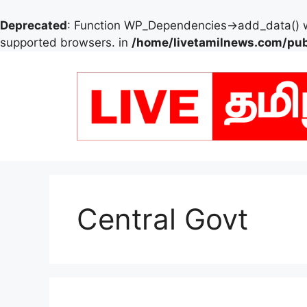
Deprecated
: Function WP_Dependencies->add_data() w
supported browsers. in
/home/livetamilnews.com/pub
Skip
to
content
Central Govt